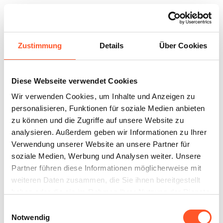
Zustimmung
Details
Über Cookies
E-Zigaretten
Snus
Zubehör
Trafik Corona
Diese Webseite verwendet Cookies
6850
Dornbirn
-
Frühlingsstaße 6
Wir verwenden Cookies, um Inhalte und Anzeigen zu
personalisieren, Funktionen für soziale Medien anbieten
Route planen
In der App öffnen
zu können und die Zugriffe auf unsere Website zu
analysieren. Außerdem geben wir Informationen zu Ihrer
Verwendung unserer Website an unsere Partner für
soziale Medien, Werbung und Analysen weiter. Unsere
Partner führen diese Informationen möglicherweise mit
Produkte
weiteren Daten zusammen, die Sie ihnen bereitgestellt
haben oder die sie im Rahmen Ihrer Nutzung der Dienste
gesammelt haben.
Einwilligungsauswahl
Notwendig