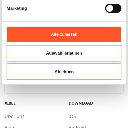
Marketing
Nudeln, Reis & Getreide
Alle zulassen
Auswahl erlauben
Wurst & Aufschnitt
Ablehnen
XIBEE
DOWNLOAD
Über uns
iOS
Blog
Android