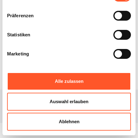
Sonstiges
Präferenzen
Statistiken
XIBEE
DOWNLOAD
Marketing
Über uns
iOS
Blog
Android
Alle zulassen
© 2023
Xibee
Auswahl erlauben
Facebook page
Instagram page
Ablehnen