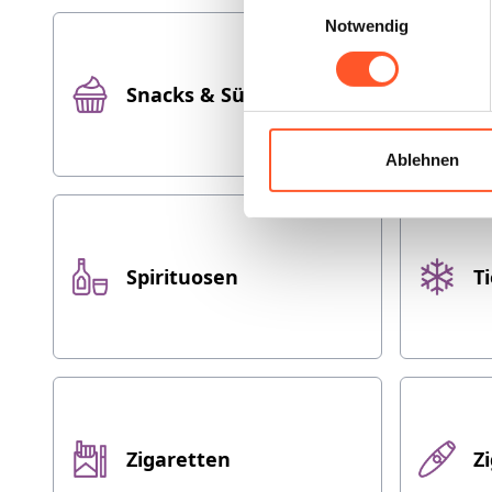
Notwendig
Snacks & Süßes
S
Ablehnen
Spirituosen
T
Zigaretten
Z