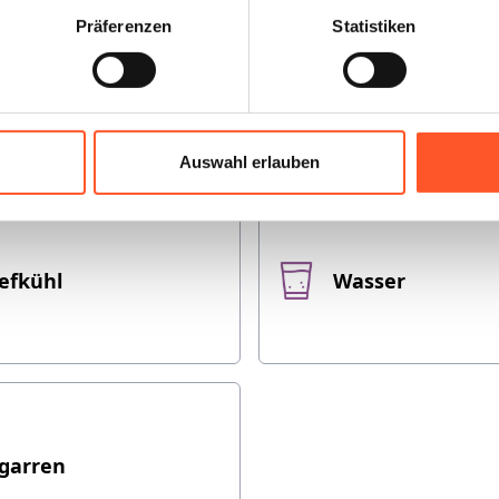
Präferenzen
Statistiken
nus
Soft Drinks
Auswahl erlauben
iefkühl
Wasser
igarren