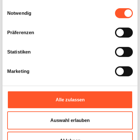
gesammelt haben.
Einwilligungsauswahl
Knospenking
Notwendig
Präferenzen
Statistiken
KnospenKing
Marketing
XIBEE
DOWNLOAD
Alle zulassen
Über uns
iOS
Auswahl erlauben
Blog
Android