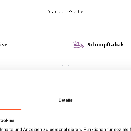
Standorte
Suche
äse
Schnupftabak
aporizer
Wurst & Aufschn
Details
Cookies
nhalte und Anzeigen zu personalisieren, Funktionen für soziale