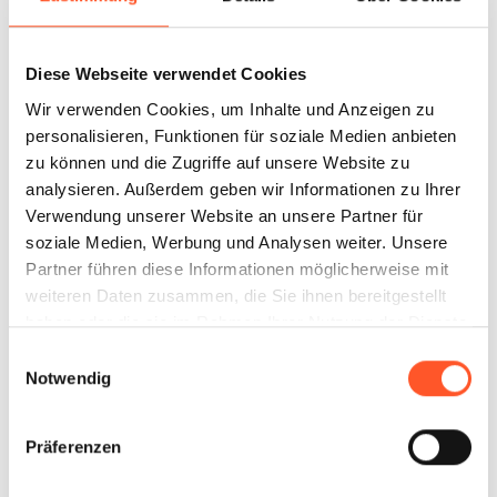
Diese Webseite verwendet Cookies
Mattsee
1
Standort
Wir verwenden Cookies, um Inhalte und Anzeigen zu
personalisieren, Funktionen für soziale Medien anbieten
zu können und die Zugriffe auf unsere Website zu
analysieren. Außerdem geben wir Informationen zu Ihrer
Verwendung unserer Website an unsere Partner für
soziale Medien, Werbung und Analysen weiter. Unsere
Oberndorf bei Salzburg
Partner führen diese Informationen möglicherweise mit
1
Standort
weiteren Daten zusammen, die Sie ihnen bereitgestellt
haben oder die sie im Rahmen Ihrer Nutzung der Dienste
gesammelt haben.
Einwilligungsauswahl
Notwendig
Obertrum am See
Präferenzen
1
Standort