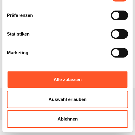
Präferenzen
Statistiken
XIBEE
DOWNLOAD
Marketing
Über uns
iOS
Blog
Android
Alle zulassen
© 2023
Xibee
Auswahl erlauben
Facebook page
Instagram page
Ablehnen