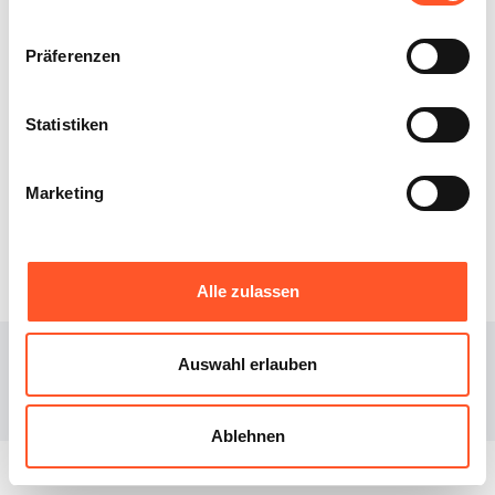
Völkermarkt
1
Standort
Präferenzen
Statistiken
XIBEE
DOWNLOAD
Marketing
Über uns
iOS
Blog
Android
Alle zulassen
© 2023
Xibee
Auswahl erlauben
Facebook page
Instagram page
Ablehnen