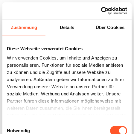
Zustimmung
Details
Über Cookies
Klagenfurt am Wörthersee
Diese Webseite verwendet Cookies
1
Standort
Wir verwenden Cookies, um Inhalte und Anzeigen zu
personalisieren, Funktionen für soziale Medien anbieten
zu können und die Zugriffe auf unsere Website zu
analysieren. Außerdem geben wir Informationen zu Ihrer
Verwendung unserer Website an unsere Partner für
Villach
soziale Medien, Werbung und Analysen weiter. Unsere
2
Standorte
Partner führen diese Informationen möglicherweise mit
weiteren Daten zusammen, die Sie ihnen bereitgestellt
haben oder die sie im Rahmen Ihrer Nutzung der Dienste
gesammelt haben.
Einwilligungsauswahl
Notwendig