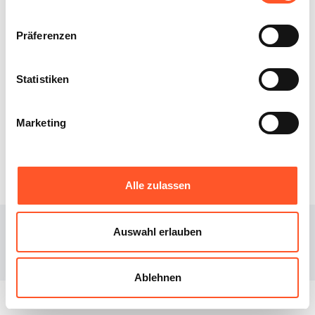
Präferenzen
Statistiken
XIBEE
DOWNLOAD
Marketing
Über uns
iOS
Blog
Android
Alle zulassen
© 2023
Xibee
Auswahl erlauben
Facebook page
Instagram page
Ablehnen