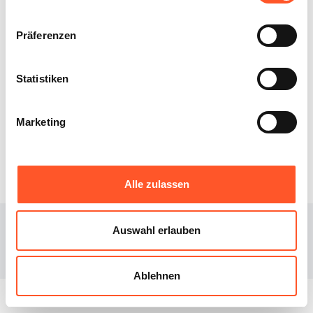
Präferenzen
Statistiken
XIBEE
DOWNLOAD
Marketing
Über uns
iOS
Blog
Android
Alle zulassen
© 2023
Xibee
Auswahl erlauben
Facebook page
Instagram page
Ablehnen