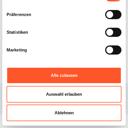
Präferenzen
Statistiken
XIBEE
DOWNLOAD
Marketing
Über uns
iOS
Blog
Android
Alle zulassen
© 2023
Xibee
Auswahl erlauben
Facebook page
Instagram page
Ablehnen