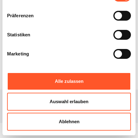
Präferenzen
Statistiken
XIBEE
DOWNLOAD
Marketing
Über uns
iOS
Blog
Android
Alle zulassen
© 2023
Xibee
Auswahl erlauben
Facebook page
Instagram page
Ablehnen