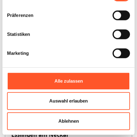
Präferenzen
Erbach
Statistiken
1
Standort
Marketing
Alle zulassen
Eriskrich
1
Standort
Auswahl erlauben
Ablehnen
Esslingen am Neckar