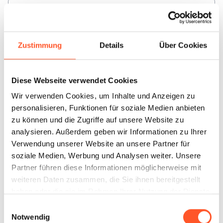
Emerkingen
1
Standort
Zustimmung
Details
Über Cookies
Diese Webseite verwendet Cookies
Wir verwenden Cookies, um Inhalte und Anzeigen zu
personalisieren, Funktionen für soziale Medien anbieten
Engen
zu können und die Zugriffe auf unsere Website zu
1
Standort
analysieren. Außerdem geben wir Informationen zu Ihrer
Verwendung unserer Website an unsere Partner für
soziale Medien, Werbung und Analysen weiter. Unsere
Partner führen diese Informationen möglicherweise mit
weiteren Daten zusammen, die Sie ihnen bereitgestellt
haben oder die sie im Rahmen Ihrer Nutzung der Dienste
Eningen
gesammelt haben.
1
Standort
Einwilligungsauswahl
Notwendig