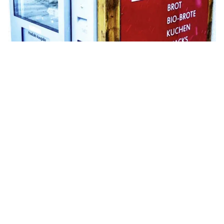
Eier
Fleisch
Käse
Milchprodukte
Soft Drinks
Sonstiges
Wasser
Wurst & Aufschnitt
Gmeinder´s Lädle
5.0
(
2
)